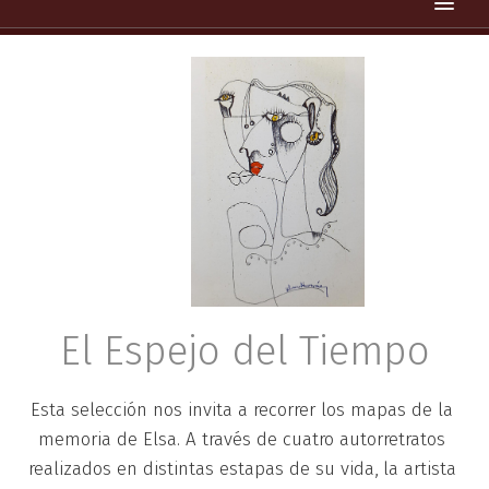
INICIO
SOBRE LA ARTISTA
CÓRDOBA
DEVOTO
PARIS
BUENOS AIRES
ARTE DIGITAL
El Espejo del Tiempo
CONTACTO
Esta selección nos invita a recorrer los mapas de la 
memoria de Elsa. A través de cuatro autorretratos 
realizados en distintas estapas de su vida, la artista 