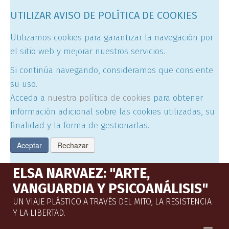
UTILIZAR AVISO DE POLÍTICA DE COOKIES
Utilizamos cookies para garantizar la navegación por
el sitio web y mejorar nuestros servicios.
Si continúa navegando, consideramos que consiente
su uso.
Acceda a
nuestra política de cookies
para obtener
información adicional sobre las cookies utilizadas, su
finalidad y la forma de gestionarlas.
Aceptar
Rechazar
ELSA NARVAEZ: "ARTE,
VANGUARDIA Y PSICOANÁLISIS"
UN VIAJE PLÁSTICO A TRAVÉS DEL MITO, LA RESISTENCIA
Y LA LIBERTAD.